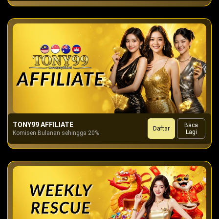
TONY99 AFFILIATE
Baca
Daftar
Lagi
Komisen Bulanan sehingga 20%