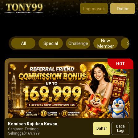
Log masuk
Daftar
New
All
Special
Challenge
Spor
Member
Komisen Rujukan Kawan
Baca
Daftar
Ganjaran Tertinggi
Lagi
Sehingga$169,999