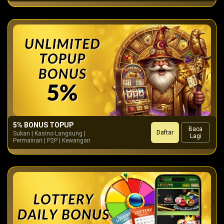
5% BONUS TOPUP
Baca
Daftar
Sukan | Kasino Langsung |
Lagi
Permainan | P2P | Kewangan