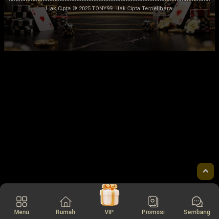
Hak Cipta © 2025 TONY99. Hak Cipta Terpelihara.
Menu
Rumah
VIP
Promosi
Sembang