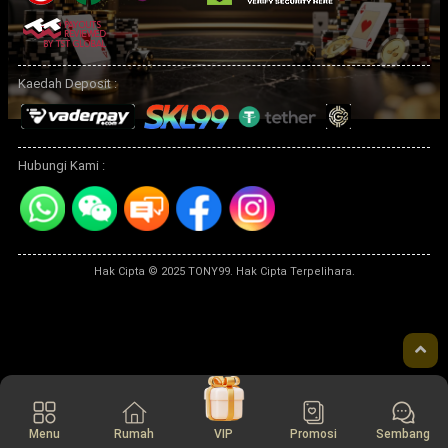
Kaedah Deposit :
Hubungi Kami :
Hak Cipta © 2025 TONY99. Hak Cipta Terpelihara.
Menu
Rumah
VIP
Promosi
Sembang