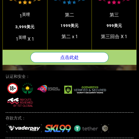
英哩
第二
第三
1
1999美元
999美元
3,999美元
第二 x 1
第三回合 X 1
英哩
1
X 1
点击此处
认证和安全：
存款方式：