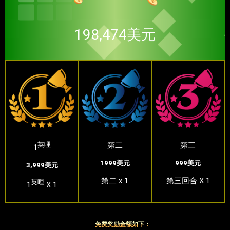
198,474美元
英哩
第二
第三
1
1999美元
999美元
3,999美元
第二 x 1
第三回合 X 1
英哩
1
X 1
免费奖励金额如下：