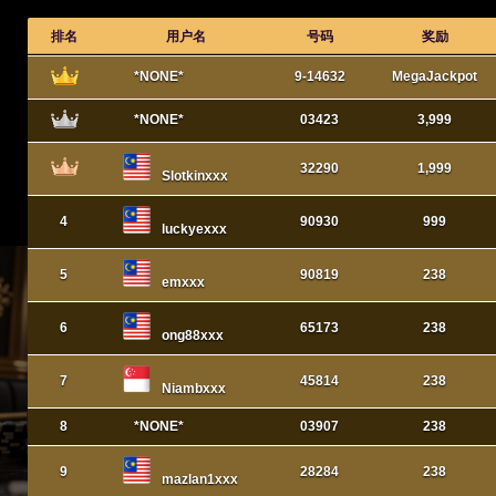
排名
用户名
号码
奖励
*NONE*
9-14632
MegaJackpot
*NONE*
03423
3,999
32290
1,999
Slotkinxxx
4
90930
999
luckyexxx
5
90819
238
emxxx
6
65173
238
ong88xxx
7
45814
238
Niambxxx
8
*NONE*
03907
238
9
28284
238
mazlan1xxx