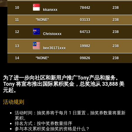
10
78442
238
kkanxxx
11
*NONE*
03133
238
12
64713
238
Christoxxx
13
19982
238
bee36171xxx
14
*NONE*
09826
238
为了进一步向社区和新用户推广Tony产品和服务。
Tony 将宣布推出国际累积奖金，总奖池从 33,888 美
元起。
活动规则
活动时间：抽奖券将于每月 1 日重置，抽奖券数量将重新
累积。
排名方式：按中奖券数量排序
参与本次累积奖金抽奖的资格是什么？